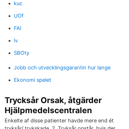
kuc
UOf
FAI
lv
SBOty
Jobb och utvecklingsgarantin hur lange
Ekonomi spelet
Trycksår Orsak, åtgärder
Hjälpmedelscentralen
Enkelte af disse patienter havde mere end ét
tryksår/ trykskade. 2. Tryksår opstår, hvis der