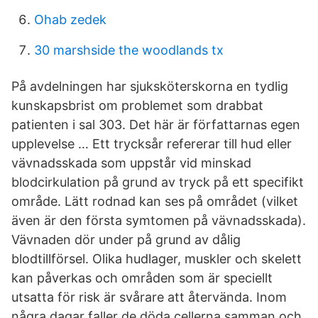
Ohab zedek
30 marshside the woodlands tx
På avdelningen har sjuksköterskorna en tydlig
kunskapsbrist om problemet som drabbat
patienten i sal 303. Det här är författarnas egen
upplevelse … Ett trycksår refererar till hud eller
vävnadsskada som uppstår vid minskad
blodcirkulation på grund av tryck på ett specifikt
område. Lätt rodnad kan ses på området (vilket
även är den första symtomen på vävnadsskada).
Vävnaden dör under på grund av dålig
blodtillförsel. Olika hudlager, muskler och skelett
kan påverkas och områden som är speciellt
utsatta för risk är svårare att återvända. Inom
några dagar faller de döda cellerna samman och