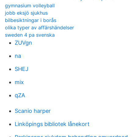
gymnasium volleyball
jobb eksjö sjukhus
bilbesiktningar i borås
olika typer av affärshändelser
sweden 4 pa svenska
ZUVgn
na
SHEJ
mix
qZA
Scanio harper
Linköpings bibliotek lånekort